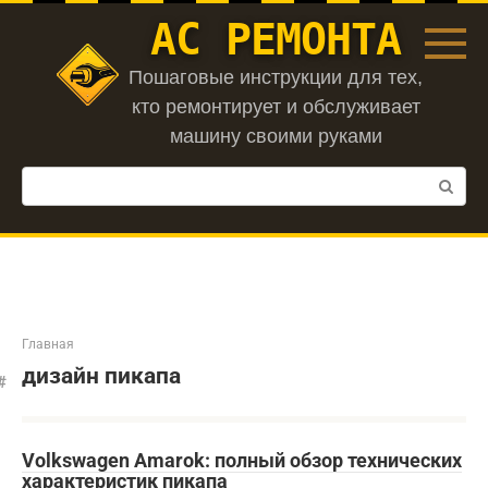
Перейти
АС РЕМОНТА
к
контенту
Пошаговые инструкции для тех,
кто ремонтирует и обслуживает
машину своими руками
Поиск:
Главная
дизайн пикапа
Volkswagen Amarok: полный обзор технических
характеристик пикапа