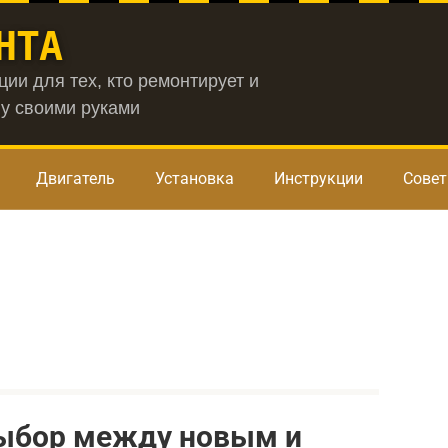
НТА
ии для тех, кто ремонтирует и
у своими руками
Двигатель
Установка
Инструкции
Сове
выбор между новым и