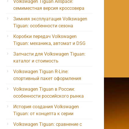
Volkswagen Tiguan Allspace:
семиместная версия кроссовера
Зимняя эксплуатация Volkswagen
Tiguan: особенности сезона
Коробки передач Volkswagen
Tiguan: механика, автомат и DSG
Запчасти для Volkswagen Tiguan:
каталог и стоимость
Volkswagen Tiguan R-Line:
спортивный пакет оформления
Volkswagen Tiguan в России:
особенности российского рынка
История создания Volkswagen
Tiguan: от концепта к серии
Volkswagen Tiguan: сравнение с