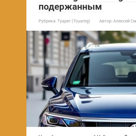
подержанным
Рубрика:
Туарег (Touareg)
Автор:
Алексей С