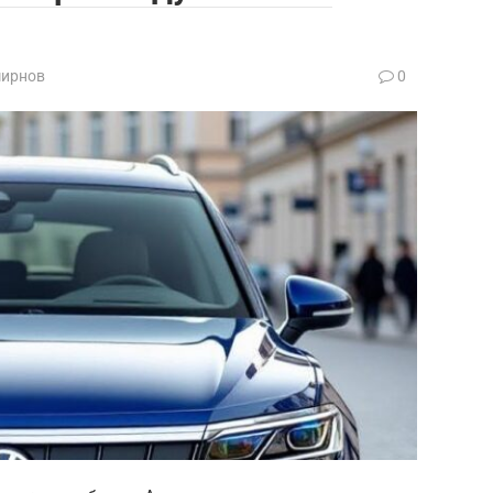
мирнов
0