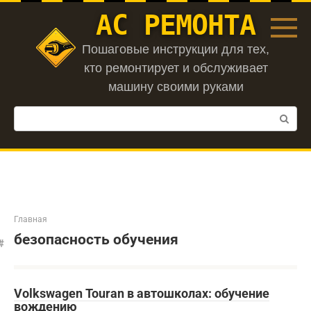
Перейти
АС РЕМОНТА
к
контенту
Пошаговые инструкции для тех,
кто ремонтирует и обслуживает
машину своими руками
Поиск:
Главная
безопасность обучения
Volkswagen Touran в автошколах: обучение
вождению