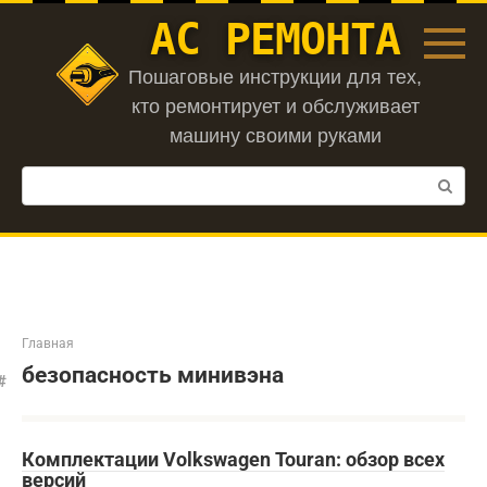
Перейти
АС РЕМОНТА
к
контенту
Пошаговые инструкции для тех,
кто ремонтирует и обслуживает
машину своими руками
Поиск:
Главная
безопасность минивэна
Комплектации Volkswagen Touran: обзор всех
версий