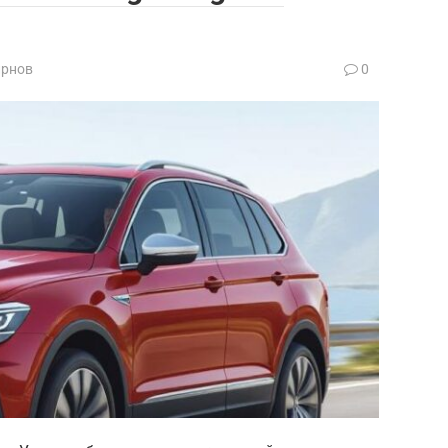
ирнов
0