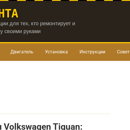
НТА
ии для тех, кто ремонтирует и
у своими руками
Двигатель
Установка
Инструкции
Сове
 Volkswagen Tiguan: