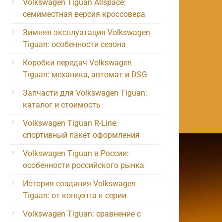
Volkswagen Tiguan Allspace:
семиместная версия кроссовера
Зимняя эксплуатация Volkswagen
Tiguan: особенности сезона
Коробки передач Volkswagen
Tiguan: механика, автомат и DSG
Запчасти для Volkswagen Tiguan:
каталог и стоимость
Volkswagen Tiguan R-Line:
спортивный пакет оформления
Volkswagen Tiguan в России:
особенности российского рынка
История создания Volkswagen
Tiguan: от концепта к серии
Volkswagen Tiguan: сравнение с