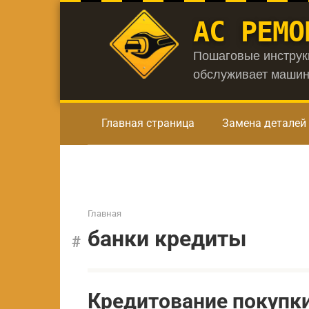
Перейти
АС РЕМО
к
контенту
Пошаговые инструкц
обслуживает машин
Главная страница
Замена деталей
Главная
банки кредиты
Кредитование покупки