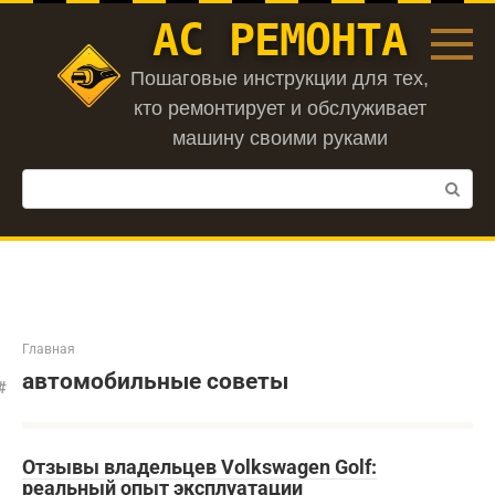
Перейти
АС РЕМОНТА
к
контенту
Пошаговые инструкции для тех,
кто ремонтирует и обслуживает
машину своими руками
Поиск:
Главная
автомобильные советы
Отзывы владельцев Volkswagen Golf:
реальный опыт эксплуатации