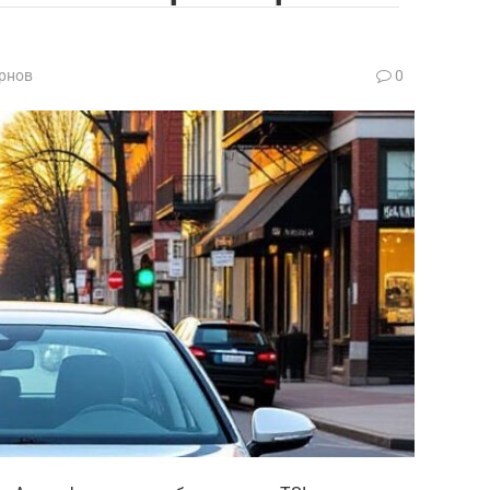
рнов
0