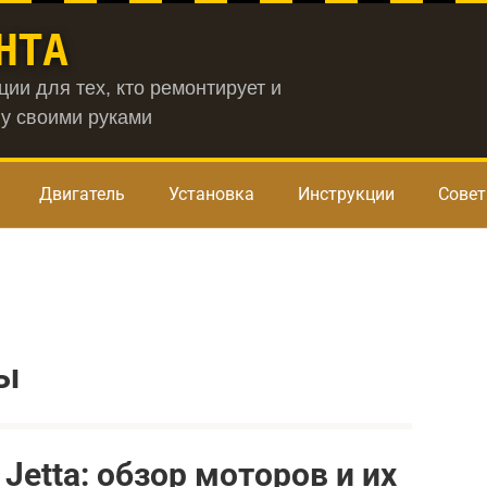
НТА
ии для тех, кто ремонтирует и
у своими руками
Двигатель
Установка
Инструкции
Сове
ры
Jetta: обзор моторов и их