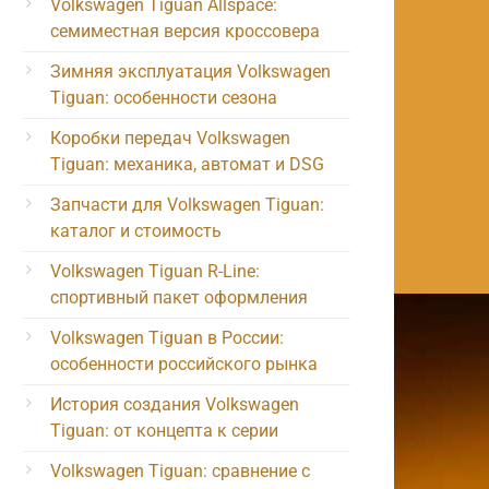
Volkswagen Tiguan Allspace:
семиместная версия кроссовера
Зимняя эксплуатация Volkswagen
Tiguan: особенности сезона
Коробки передач Volkswagen
Tiguan: механика, автомат и DSG
Запчасти для Volkswagen Tiguan:
каталог и стоимость
Volkswagen Tiguan R-Line:
спортивный пакет оформления
Volkswagen Tiguan в России:
особенности российского рынка
История создания Volkswagen
Tiguan: от концепта к серии
Volkswagen Tiguan: сравнение с