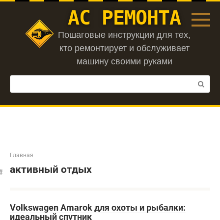
Перейти
АС РЕМОНТА
к
контенту
Пошаговые инструкции для тех,
кто ремонтирует и обслуживает
машину своими руками
Поиск:
Главная
активный отдых
Volkswagen Amarok для охоты и рыбалки:
идеальный спутник