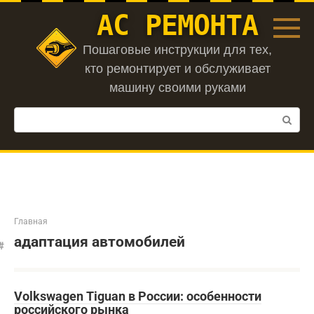
Перейти
АС РЕМОНТА
к
контенту
Пошаговые инструкции для тех,
кто ремонтирует и обслуживает
машину своими руками
Поиск:
Главная
адаптация автомобилей
Volkswagen Tiguan в России: особенности
российского рынка