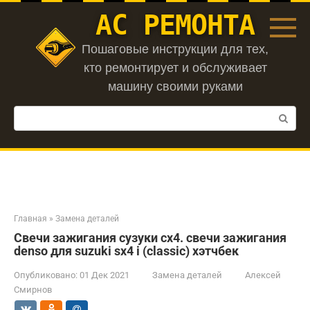
Перейти
АС РЕМОНТА
к
контенту
Пошаговые инструкции для тех,
кто ремонтирует и обслуживает
машину своими руками
Поиск:
Главная
»
Замена деталей
Свечи зажигания сузуки сх4. свечи зажигания
denso для suzuki sx4 i (classic) хэтчбек
Опубликовано:
01 Дек 2021
Замена деталей
Алексей
Смирнов