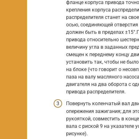
фланце корпуса привода точн
крепления корпуса распредели
распределителя станет на свое
осью, соединяющей отверстия 
должен быть в пределах ±15°.
привода относительно шестерн
величину угла в заданных пре
смещен к переднему концу дви
установить так, чтобы не был
на блоке (что говорит о несов
паза на валу масляного насос
двигателя на два оборота с 
привода распределителя.
Повернуть коленчатый вал дви
опережения зажигания; для эт
рукояткой, совместить в конц
вала с риской 9 на указателе 
рисунке).