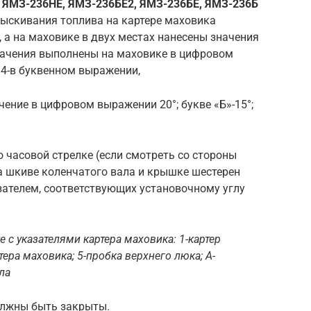
 ЯМЗ-236НЕ, ЯМЗ-236БЕ2, ЯМЗ-236БЕ, ЯМЗ-236Б
рыскивания топлива на картере маховика
, а на маховике в двух местах нанесены значения
значения выполнены на маховике в цифровом
 4-в буквенном выражении,
ачение в цифровом выражении 20°; букве «Б»-15°;
 часовой стрелке (если смотреть со стороны
а шкиве коленчатого вала и крышке шестерен
зателем, соответствующих установочному углу
 с указателями картера маховика: 1-картер
ртера маховика; 5-пробка верхнего люка; А-
ла
олжны быть закрыты.