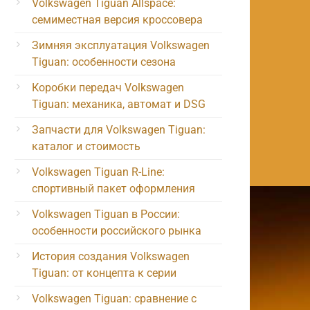
Volkswagen Tiguan Allspace:
семиместная версия кроссовера
Зимняя эксплуатация Volkswagen
Tiguan: особенности сезона
Коробки передач Volkswagen
Tiguan: механика, автомат и DSG
Запчасти для Volkswagen Tiguan:
каталог и стоимость
Volkswagen Tiguan R-Line:
спортивный пакет оформления
Volkswagen Tiguan в России:
особенности российского рынка
История создания Volkswagen
Tiguan: от концепта к серии
Volkswagen Tiguan: сравнение с