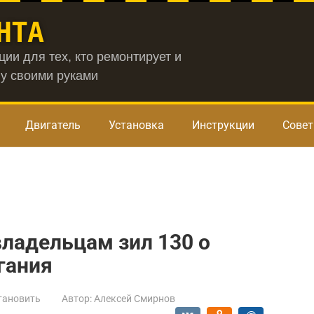
НТА
ии для тех, кто ремонтирует и
у своими руками
Двигатель
Установка
Инструкции
Сове
владельцам зил 130 о
гания
тановить
Автор:
Алексей Смирнов