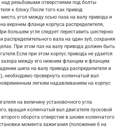
о над резьбовыми отверстиями под болты
теля к блоку.После того как привод
 место, угол между осью паза на валу привода и
на верхнем фланце корпуса распределителя,
При большем угле следует переставить шестерню
и распределительного вала на один зуб, сохраняя
делах. При этом паз на валу привода должен быть
гателя.Если при этом корпус привода не удается
о зазора между его нижним фланцем и фланцем
падении шипа на валу привода распределителя и
а), необходимо провернуть коленчатый вал
одновременным легким надавливанием на корпус
гателя на величину установочного угла
ого, вращая коленчатый вал двигателя пусковой
е второго оборота отверстие в шкиве коленчатого
установки момента зажигания (положение б на