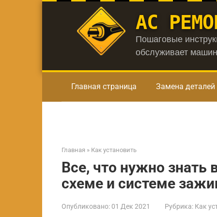
Перейти
АС РЕМО
к
контенту
Пошаговые инструкц
обслуживает машин
Главная страница
Замена деталей
Главная
»
Как установить
Все, что нужно знать 
схеме и системе зажи
Опубликовано:
01 Дек 2021
Рубрика:
Как ус