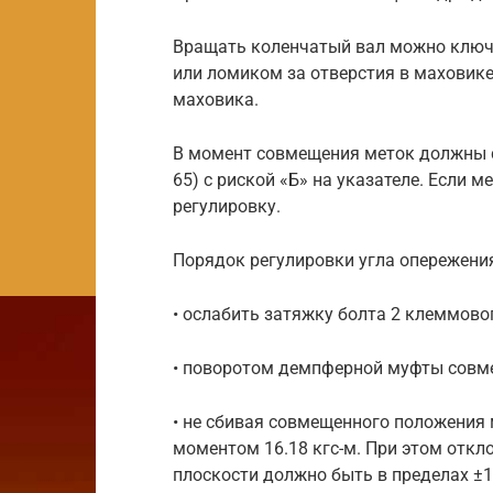
Вращать коленчатый вал можно ключо
или ломиком за отверстия в маховике
маховика.
В момент совмещения меток должны со
65) с риской «Б» на указателе. Если 
регулировку.
Порядок регулировки угла опережения
• ослабить затяжку болта 2 клеммово
• поворотом демпферной муфты совме
• не сбивая совмещенного положения 
моментом 16.18 кгс-м. При этом откл
плоскости должно быть в пределах ±1