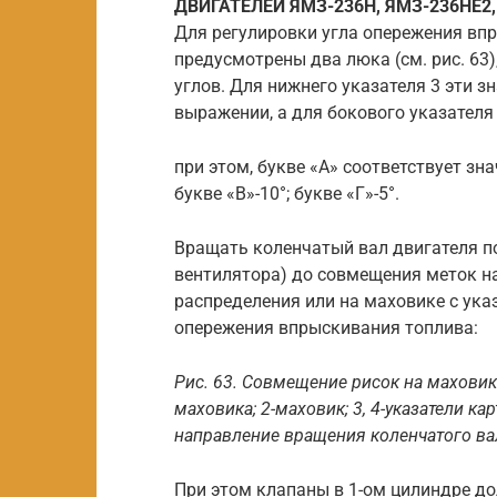
ДВИГАТЕЛЕЙ ЯМЗ-236Н, ЯМЗ-236НЕ2,
Для регулировки угла опережения вп
предусмотрены два люка (см. рис. 63)
углов. Для нижнего указателя 3 эти 
выражении, а для бокового указателя
при этом, букве «А» соответствует зн
букве «В»-10°; букве «Г»-5°.
Вращать коленчатый вал двигателя по
вентилятора) до совмещения меток н
распределения или на маховике с ука
опережения впрыскивания топлива:
Рис. 63. Совмещение рисок на маховике
маховика; 2-маховик; 3, 4-указатели ка
направление вращения коленчатого ва
При этом клапаны в 1-ом цилиндре д