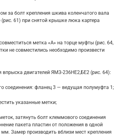
м за болт крепления шкива коленчатого вала
 (рис. 61) при снятой крышке люка картера
вместиться метка «А» на торце муфты (рис. 64,
метки не совместились необходимо произвести
 впрыска двигателей ЯМЗ-236НЕ2,БЕ2 (рис. 64):
го соединения: фланец 3 — ведущая полумуфта 1;
стить указанные метки;
меток, затянуть болт клеммового соединения
онение пакета пластин от положения в одной
 мм. Замер производить вблизи мест крепления