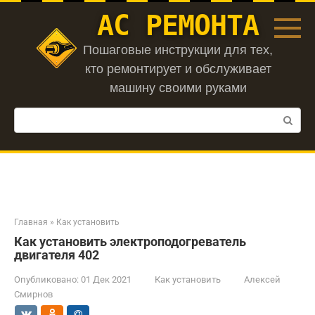
Перейти
АС РЕМОНТА
к
контенту
Пошаговые инструкции для тех,
кто ремонтирует и обслуживает
машину своими руками
Поиск:
Главная
»
Как установить
Как установить электроподогреватель
двигателя 402
Опубликовано:
01 Дек 2021
Как установить
Алексей
Смирнов