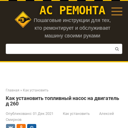
Перейти
АС РЕМОНТА
к
контенту
Пошаговые инструкции для тех,
кто ремонтирует и обслуживает
машину своими руками
Поиск:
Главная
»
Как установить
Как установить топливный насос на двигатель
д 260
Опубликовано:
01 Дек 2021
Как установить
Алексей
Смирнов