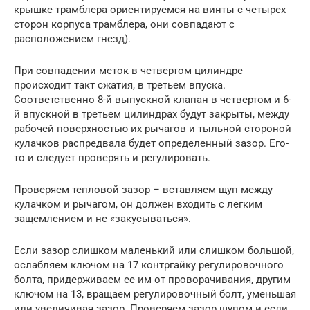
крышке трамблера ориентируемся на винты с четырех
сторон корпуса трамблера, они совпадают с
расположением гнезд).
При совпадении меток в четвертом цилиндре
происходит такт сжатия, в третьем впуска.
Соответственно 8-й выпускной клапан в четвертом и 6-
й впускной в третьем цилиндрах будут закрыты, между
рабочей поверхностью их рычагов и тыльной стороной
кулачков распредвала будет определенный зазор. Его-
то и следует проверять и регулировать.
Проверяем тепловой зазор – вставляем щуп между
кулачком и рычагом, он должен входить с легким
защемлением и не «закусываться».
Если зазор слишком маленький или слишком большой,
ослабляем ключом на 17 контргайку регулировочного
болта, придерживаем ее им от проворачивания, другим
ключом на 13, вращаем регулировочный болт, уменьшая
или увеличивая зазор. Проверяем зазор щупом и если