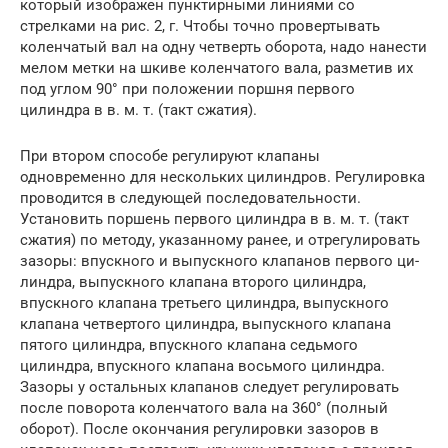
который изображен пунктирными линиями со
стрелками на рис. 2, г. Чтобы точно провертывать
коленчатый вал на одну четверть оборота, надо нанести
мелом метки на шкиве коленчатого вала, разметив их
под углом 90° при положении поршня первого
цилиндра в в. м. т. (такт сжатия).
При втором способе регулируют клапаны
одновременно для нескольких ци­линдров. Регулировка
проводится в следую­щей последовательности.
Установить пор­шень первого цилиндра в в. м. т. (такт
сжатия) по методу, указанному ранее, и от­регулировать
зазоры: впускного и вы­пускного клапанов первого ци­
линдра, выпускного клапана второго цилиндра,
впускного клапана третьего цилиндра, вы­пускного
клапана четвертого цилиндра, выпускного клапана
пятого цилиндра, впускного клапана седьмого
цилиндра, впускного клапана восьмого цилиндра.
Зазоры у остальных клапанов следует регулировать
после поворота колен­чатого вала на 360° (полный
оборот). После окончания регулировки зазоров в