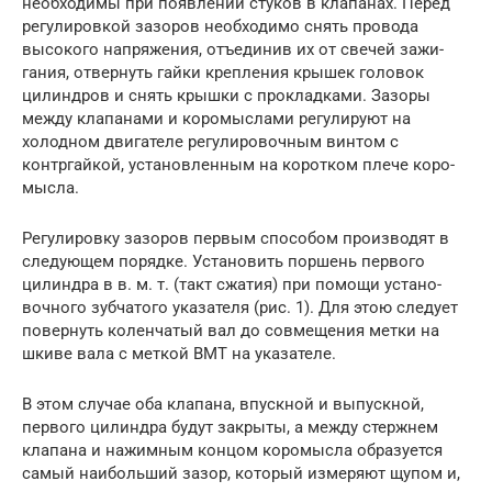
необходимы при появлении стуков в клапанах. Перед
регулировкой за­зоров необходимо снять провода
высокого напряжения, отъединив их от свечей зажи­
гания, отвернуть гайки крепления крышек головок
цилиндров и снять крышки с про­кладками. Зазоры
между клапанами и ко­ромыслами регулируют на
холодном двига­теле регулировочным винтом с
контргайкой, установленным на коротком плече коро­
мысла.
Регулировку зазоров первым спосо­бом производят в
следующем порядке. Установить поршень первого
цилиндра в в. м. т. (такт сжатия) при помощи устано­
вочного зубчатого указателя (рис. 1). Для этою следует
повернуть коленчатый вал до совмещения метки на
шкиве вала с меткой ВМТ на указателе.
В этом случае оба клапана, впускной и выпускной,
первого цилиндра будут закры­ты, а между стержнем
клапана и нажим­ным концом коромысла образуется
самый наибольший зазор, который измеряют щупом и,