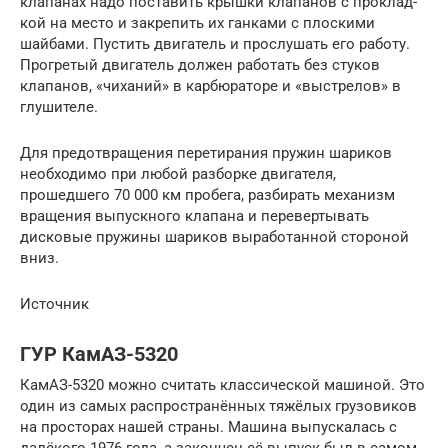
клапанах надо поставить крышки клапанов с проклад­
кой на место и закрепить их ганками с плос­кими
шайбами. Пустить двигатель и прослу­шать его работу.
Прогретый двигатель дол­жен работать без стуков
клапанов, «чиха­ний» в карбюраторе и «выстрелов» в
глу­шителе.
Для предотвращения перетирания пружин шариков
необходимо при любой разборке двигателя,
прошедшего 70 000 км пробега, разбирать механизм
вращения выпускного клапана и перевертывать
дисковые пружины шариков выработанной стороной
вниз.
Источник
ГУР КамАЗ-5320
КамАЗ-5320 можно считать классической машиной. Это
один из самых распространённых тяжёлых грузовиков
на просторах нашей страны. Машина выпускалась с
далёкого 1976 года, а закончен её выпуск был в самом