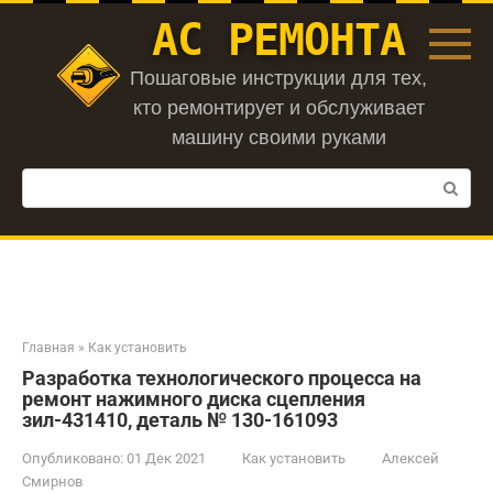
Перейти
АС РЕМОНТА
к
контенту
Пошаговые инструкции для тех,
кто ремонтирует и обслуживает
машину своими руками
Поиск:
Главная
»
Как установить
Разработка технологического процесса на
ремонт нажимного диска сцепления
зил-431410, деталь № 130-161093
Опубликовано:
01 Дек 2021
Как установить
Алексей
Смирнов