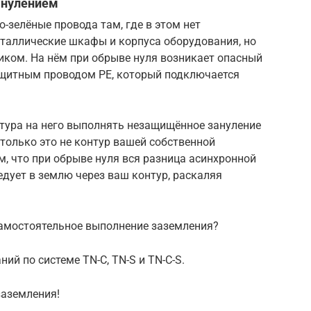
анулением
-зелёные провода там, где в этом нет
еталлические шкафы и корпуса оборудования, но
ком. На нём при обрыве нуля возникает опасный
ащитным проводом PE, который подключается
нтура на него выполнять незащищённое зануление
 только это не контур вашей собственной
м, что при обрыве нуля вся разница асинхронной
едует в землю через ваш контур, раскаляя
амостоятельное выполнение заземления?
й по системе ТN-C, TN-S и TN-C-S.
аземления!