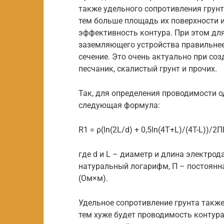
также удельного сопротивления грунт
тем больше площадь их поверхности и
эффективность контура. При этом дл
заземляющего устройства правильнее 
сечение. Это очень актуально при соз
песчаник, скалистый грунт и прочих.
Так, для определения проводимости о
следующая формула:
R1 = ρ(ln(2L/d) + 0,5ln(4T+L)/(4T-L))/2П
где d и L – диаметр и длина электрод
натуральный логарифм, П – постоянная
(Ом×м).
Удельное сопротивление грунта такж
тем хуже будет проводимость контура