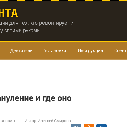
НТА
ии для тех, кто ремонтирует и
у своими руками
Двигатель
Установка
Инструкции
Сове
нуление и где оно
тановить
Автор:
Алексей Смирнов