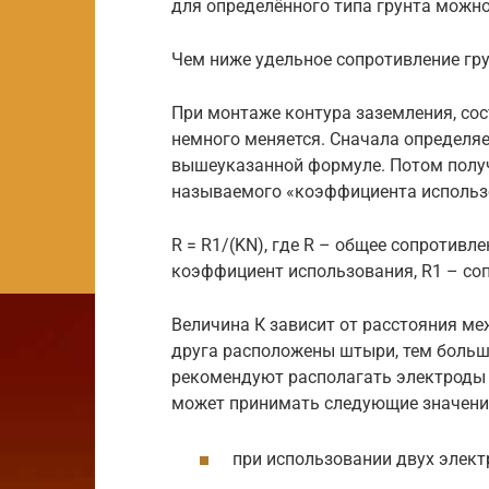
для определённого типа грунта можно
Чем ниже удельное сопротивление гру
При монтаже контура заземления, сос
немного меняется. Сначала определя
вышеуказанной формуле. Потом получ
называемого «коэффициента использо
R = R1/(KN), где R – общее сопротивле
коэффициент использования, R1 – со
Величина К зависит от расстояния ме
друга расположены штыри, тем больш
рекомендуют располагать электроды на
может принимать следующие значени
при использовании двух электр