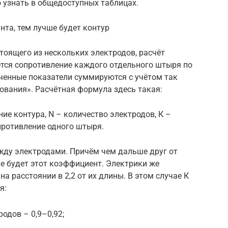
 узнать в общедоступных таблицах.
нта, тем лучше будет контур
тоящего из нескольких электродов, расчёт
ется сопротивление каждого отдельного штыря по
енные показатели суммируются с учётом так
вания». Расчётная формула здесь такая:
ние контура, N – количество электродов, К –
противление одного штыря.
жду электродами. Причём чем дальше друг от
е будет этот коэффициент. Электрики же
 расстоянии в 2,2 от их длины. В этом случае К
я:
одов – 0,9–0,92;