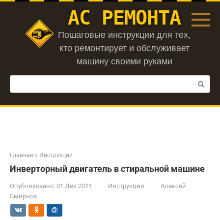
Перейти
АС РЕМОНТА
к
контенту
Пошаговые инструкции для тех,
кто ремонтирует и обслуживает
машину своими руками
Поиск:
Главная
»
Инструкции
Инверторный двигатель в стиральной машине
Опубликовано:
01 Дек 2021
Инструкции
Алексей
Смирнов