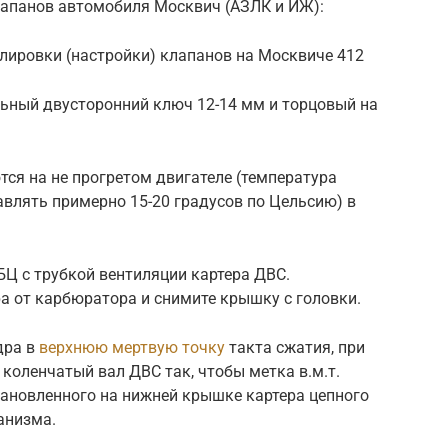
лапанов автомобиля Москвич (АЗЛК и ИЖ):
улировки (настройки) клапанов на Москвиче 412
льный двусторонний ключ 12-14 мм и торцовый на
ся на не прогретом двигателе (температура
лять примерно 15-20 градусов по Цельсию) в
БЦ с трубкой вентиляции картера ДВС.
а от карбюратора и снимите крышку с головки.
дра в
верхнюю мертвую точку
такта сжатия, при
коленчатый вал ДВС так, чтобы метка в.м.т.
тановленного на нижней крышке картера цепного
анизма.