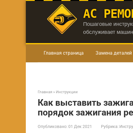
Перейти
АС РЕМО
к
контенту
Пошаговые инструкц
обслуживает машин
Главная страница
Замена деталей
Главная
»
Инструкции
Как выставить зажига
порядок зажигания ре
Опубликовано:
01 Дек 2021
Рубрика:
Инстр