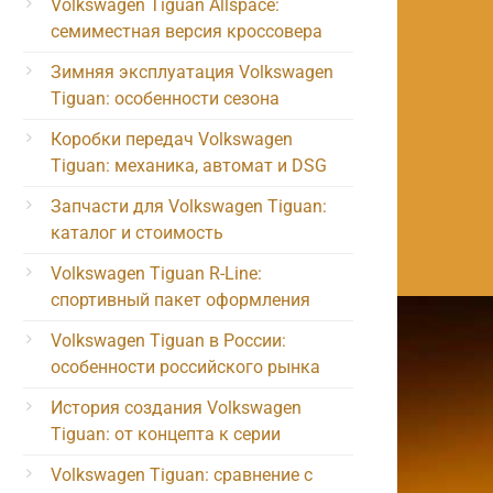
Volkswagen Tiguan Allspace:
семиместная версия кроссовера
Зимняя эксплуатация Volkswagen
Tiguan: особенности сезона
Коробки передач Volkswagen
Tiguan: механика, автомат и DSG
Запчасти для Volkswagen Tiguan:
каталог и стоимость
Volkswagen Tiguan R-Line:
спортивный пакет оформления
Volkswagen Tiguan в России:
особенности российского рынка
История создания Volkswagen
Tiguan: от концепта к серии
Volkswagen Tiguan: сравнение с