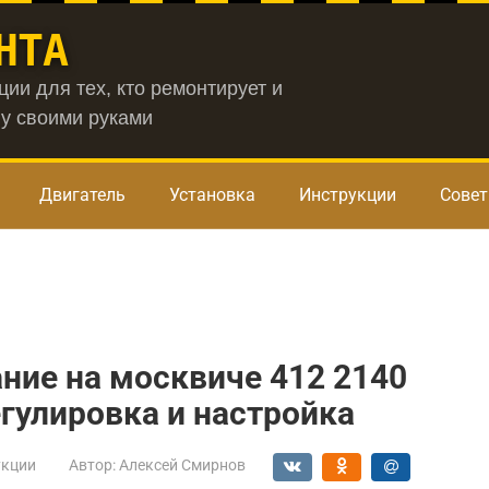
НТА
ии для тех, кто ремонтирует и
у своими руками
Двигатель
Установка
Инструкции
Сове
ние на москвиче 412 2140
гулировка и настройка
укции
Автор:
Алексей Смирнов