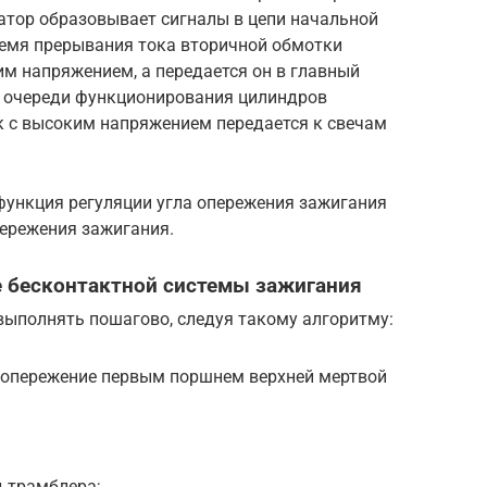
тор образовывает сигналы в цепи начальной
ремя прерывания тока вторичной обмотки
м напряжением, а передается он в главный
т очереди функционирования цилиндров
к с высоким напряжением передается к свечам
 функция регуляции угла опережения зажигания
пережения зажигания.
е бесконтактной системы зажигания
выполнять пошагово, следуя такому алгоритму:
в опережение первым поршнем верхней мертвой
д трамблера;