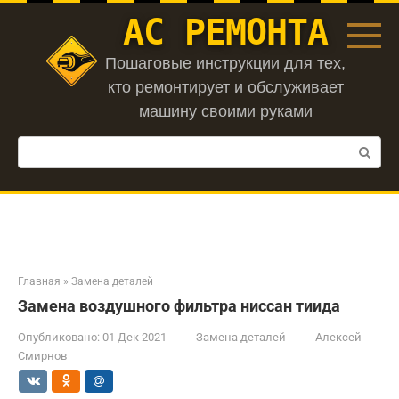
Перейти
АС РЕМОНТА
к
контенту
Пошаговые инструкции для тех,
кто ремонтирует и обслуживает
машину своими руками
Поиск:
Главная
»
Замена деталей
Замена воздушного фильтра ниссан тиида
Опубликовано:
01 Дек 2021
Замена деталей
Алексей
Смирнов