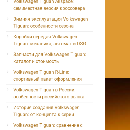
Volkswagen Tiguan Allspace:
семиместная версия кроссовера
Зимняя эксплуатация Volkswagen
Tiguan: особенности сезона
Коробки передач Volkswagen
Tiguan: механика, автомат и DSG
Запчасти для Volkswagen Tiguan:
каталог и стоимость
Volkswagen Tiguan R-Line:
спортивный пакет оформления
Volkswagen Tiguan в России:
особенности российского рынка
История создания Volkswagen
Tiguan: от концепта к серии
Volkswagen Tiguan: сравнение с