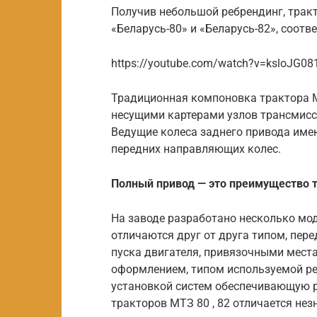
Получив небольшой ребрендинг, трак
«Беларусь-80» и «Беларусь-82», соотв
https://youtube.com/watch?v=ksloJG08
Традиционная компоновка трактора М
несущими картерами узлов трансмисс
Ведущие колеса заднего привода име
передних направляющих колес.
Полный привод — это преимущество 
На заводе разработано несколько м
отличаются друг от друга типом, пе
пуска двигателя, привязочными мест
оформлением, типом используемой рез
установкой систем обеспечивающую р
тракторов МТЗ 80 , 82 отличается нез