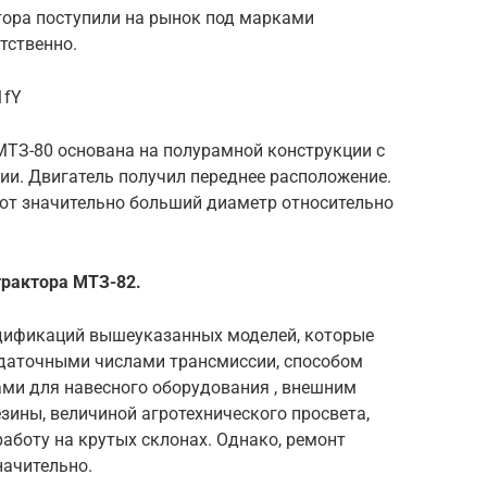
тора поступили на рынок под марками
етственно.
1fY
ТЗ-80 основана на полурамной конструкции с
ии. Двигатель получил переднее расположение.
ют значительно больший диаметр относительно
трактора МТЗ-82.
одификаций вышеуказанных моделей, которые
редаточными числами трансмиссии, способом
ами для навесного оборудования , внешним
ины, величиной агротехнического просвета,
аботу на крутых склонах. Однако, ремонт
начительно.