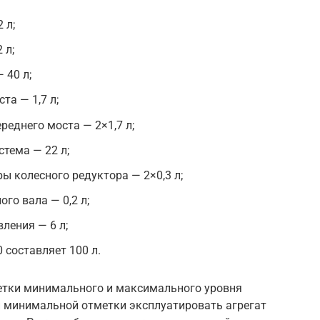
 л;
 л;
 40 л;
та — 1,7 л;
реднего моста — 2×1,7 л;
тема — 22 л;
ы колесного редуктора — 2×0,3 л;
го вала — 0,2 л;
ления — 6 л;
 составляет 100 л.
метки минимального и максимального уровня
 минимальной отметки эксплуатировать агрегат