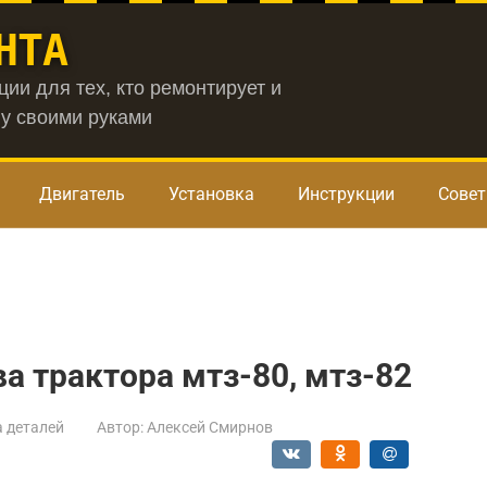
НТА
ии для тех, кто ремонтирует и
у своими руками
Двигатель
Установка
Инструкции
Сове
а трактора мтз-80, мтз-82
 деталей
Автор:
Алексей Смирнов