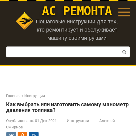
Перейти
АС РЕМОНТА
к
контенту
Пошаговые инструкции для тех,
кто ремонтирует и обслуживает
машину своими руками
Поиск:
Главная
»
Инструкции
Как выбрать или изготовить самому манометр
давления топлива?
Опубликовано:
01 Дек 2021
Инструкции
Алексей
Смирнов