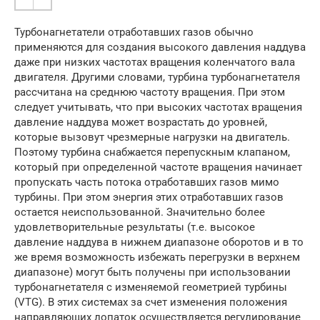
Турбонагнетатели отработавших газов обычно
применяются для создания высокого давления наддува
даже при низких частотах вращения коленчатого вала
двигателя. Другими словами, турбина турбонагнетателя
рассчитана на среднюю частоту вращения. При этом
следует учитывать, что при высоких частотах вращения
давление наддува может возрастать до уров­ней,
которые вызовут чрезмерные нагрузки на двигатель.
Поэтому турбина снабжается пере­пускным клапаном,
который при определенной частоте вращения начинает
пропускать часть потока отработавших газов мимо
турбины. При этом энергия этих отработавших газов
остается неиспользованной. Значительно более
удовлет­ворительные результаты (т.е. высокое
давление наддува в нижнем диапазоне оборотов и в то
же время возможность избежать перегрузки в верхнем
диапазоне) могут быть получены при использовании
турбонагнетателя с изменяемой геометрией турбины
(VTG). В этих системах за счет изменения положения
направляющих ло­паток осуществляется регулирование