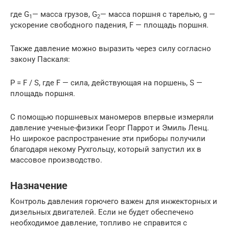
где G
— масса грузов, G
— масса поршня с тарелью, g —
1
2
ускорение свободного падения, F — площадь поршня.
Также давление можно выразить через силу согласно
закону Паскаля:
P = F / S, где F — сила, действующая на поршень, S —
площадь поршня.
С помощью поршневых маномеров впервые измеряли
давление ученые-физики Георг Паррот и Эмиль Ленц.
Но широкое распространение эти приборы получили
благодаря некому Рухгольцу, который запустил их в
массовое производство.
Назначение
Контроль давления горючего важен для инжекторных и
дизельных двигателей. Если не будет обеспечено
необходимое давление, топливо не справится с