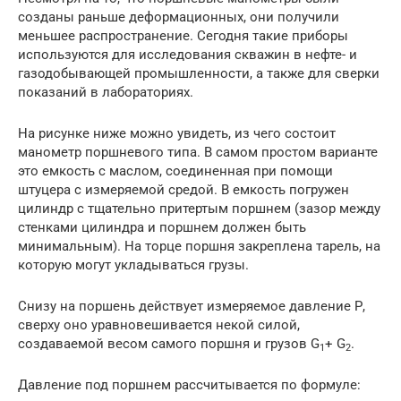
созданы раньше деформационных, они получили
меньшее распространение. Сегодня такие приборы
используются для исследования скважин в нефте- и
газодобывающей промышленности, а также для сверки
показаний в лабораториях.
На рисунке ниже можно увидеть, из чего состоит
манометр поршневого типа. В самом простом варианте
это емкость с маслом, соединенная при помощи
штуцера с измеряемой средой. В емкость погружен
цилиндр с тщательно притертым поршнем (зазор между
стенками цилиндра и поршнем должен быть
минимальным). На торце поршня закреплена тарель, на
которую могут укладываться грузы.
Снизу на поршень действует измеряемое давление Р,
сверху оно уравновешивается некой силой,
создаваемой весом самого поршня и грузов G
+ G
.
1
2
Давление под поршнем рассчитывается по формуле: