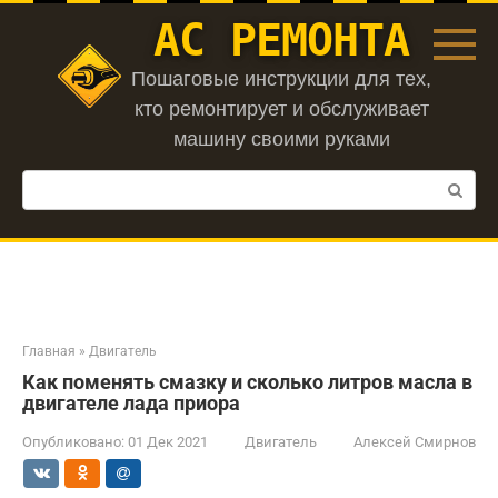
Перейти
АС РЕМОНТА
к
контенту
Пошаговые инструкции для тех,
кто ремонтирует и обслуживает
машину своими руками
Поиск:
Главная
»
Двигатель
Как поменять смазку и сколько литров масла в
двигателе лада приора
Опубликовано:
01 Дек 2021
Двигатель
Алексей Смирнов