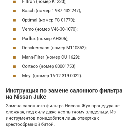
Filtron (номер K1230);
Bosch (номер 1 987 432 247);
Optimal (номер FC-01770);
Vemo (номер V46-30-1070);
Purflux (номер AH306);
Denckermann (номер M110852);
Mann-Filter (номер CU 1629);
Corteco (номер 80001753);
Meyl ((номер 16-12 319 0022).
Инструкция по замене салонного фильтра
на Nissan Juke
Замена салонного фильтра Ниссан Жук процедура не
сложная, под силу даже неопытному владельцу. Из
инструментов понадобится лишь отвертка с
крестообразной битой.