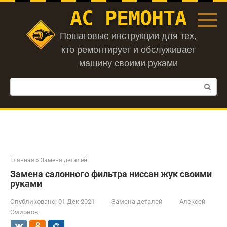
Перейти
АС РЕМОНТА
к
контенту
Пошаговые инструкции для тех,
кто ремонтирует и обслуживает
машину своими руками
Поиск:
Главная
»
Замена деталей
Замена салонного фильтра ниссан жук своими
руками
Опубликовано:
01 Дек 2021
Замена деталей
Алексей
Смирнов