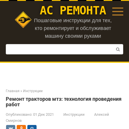
Перейти
АС РЕМОНТА
к
контенту
Пошаговые инструкции для тех,
кто ремонтирует и обслуживает
машину своими руками
Поиск:
Главная
»
Инструкции
Ремонт тракторов мтз: технология проведения
работ
Опубликовано:
01 Дек 2021
Инструкции
Алексей
Смирнов