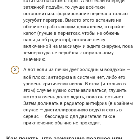
катиться накатом с горы. А вот если впереди
затяжной подъём, то лучше всё-таки
остановиться: форсирование перевала только
усугубит перегрев. Вместо этого встаньте на
обочине с работающим двигателем, откройте
капот (лучше в перчатках, чтобы не обжечь
пальцы об радиатор), оставьте печку
включенной на максимум и ждите снаружи, пока
температура не вернётся к нормальному
значению.
А вот если из печки дует холодным воздухом —
всё плохо: антифриза в системе нет, либо его
уровень критически низок. В этом (и только в
этом) случае нужно останавливаться, глушить
мотор и очень долго ждать, пока он остынет.
Затем доливать в радиатор антифриз (в крайнем
случае — дистиллированную воду) и ехать в
сервис — бесследно для двигателя такое
приключение обычно не проходит.
Как понять, что зажигание позднее или