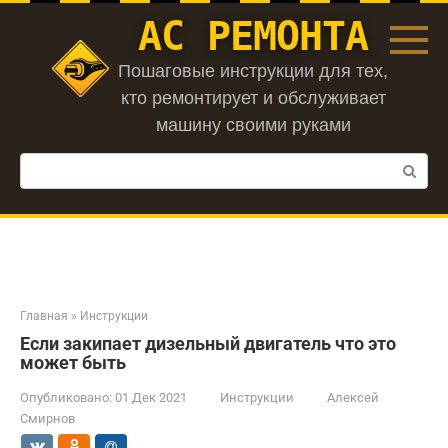
Перейти
АС РЕМОНТА
к
контенту
Пошаговые инструкции для тех,
кто ремонтирует и обслуживает
машину своими руками
Поиск:
Главная
»
Инструкции
Если закипает дизельный двигатель что это
может быть
Опубликовано:
01 Дек 2021
Инструкции
Алексей
Смирнов